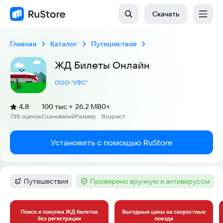
Скачать
Главная
Каталог
Путешествия
ЖД Билеты Онлайн
ООО "УФС"
(
)
4,8
100 тыс +
26.2 MB
0+
Рейтинг:
738 оценок
Скачиваний
Размер
Возраст
:
:
:
Установить с помощью RuStore
Путешествия
Проверено вручную и антивирусом
Категория
:
Тег
:
Скриншоты