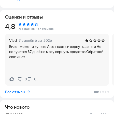
быстрой покупки билетов на поезда. Планируйте свое
путешествие с нами!
Оценки и отзывы
Приложение «ЖД Билеты» — это:
→ Мобильность. Жд билет на любой поезд России,
Рейтинг:
4,8
Прибалтики и некоторых стран Европы.
738 оценок
・67 отзывов
→ Туда – Обратно в одном заказе. Ищите ж/д билеты сразу в
обе стороны, просматривайте подходящие варианты и
Vlad
Изменён 6 авг 2026
оформляйте их в одном заказе.
Билет может и купите А вот сдать и вернуть деньги Не
→ Геолокация. Ближайшая к вам станция подставится
получится 37 дней не могу вернуть средства Обратной
автоматически.
связи нет
→ Экономия времени. Пройти электронную регистрацию на
поезд можно прямо в мобильном приложении. Тогда при
посадке вам нужно будет показать проводнику только
паспорт и посадочный купон, распечатанный на принтере
или с экрана мобильного устройства.
1
0
0
Нравится:
Не нравится:
→ Скидки. Школьники и пенсионеры могут покупать жд
билеты со скидкой! Во многих поездах доступны
Все отзывы
спецтарифы РЖД. На этапе ввода данных выбирайте тариф
«Junior», «60+» или «Школьный».
→ Промо-коды. Наши постоянные клиенты получают до 7%
Что нового
скидки на покупку жд билетов.
→ Справочник пассажиров. Вы можете заполнить данные