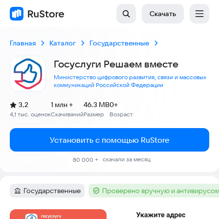
Скачать
Главная
Каталог
Государственные
Госуслуги Решаем вместе
Министерство цифрового развития, связи и массовых
коммуникаций Российской Федерации
(
)
3,2
1 млн +
46.3 MB
0+
Рейтинг:
4,1 тыс. оценок
Скачиваний
Размер
Возраст
:
:
:
Установить с помощью RuStore
скачали за месяц
80 000 +
Государственные
Проверено вручную и антивирусо
Категория
:
Тег
:
Скриншоты