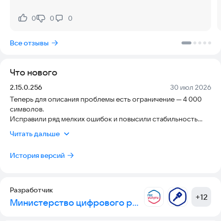
отслеживайте результаты общественных обсуждений и
публичных слушаний, которые проводят власти в вашем
0
0
0
регионе
Нравится:
Не нравится:
Все отзывы
Что нового
Версия:
Дата:
2.15.0.256
30 июл 2026
Теперь для описания проблемы есть ограничение — 4 000
символов.
Исправили ряд мелких ошибок и повысили стабильность
работы приложения.
Читать дальше
История версий
Разработчик
+
12
Министерство цифрового развития, связи и массовых коммуникаций Российской Федерации