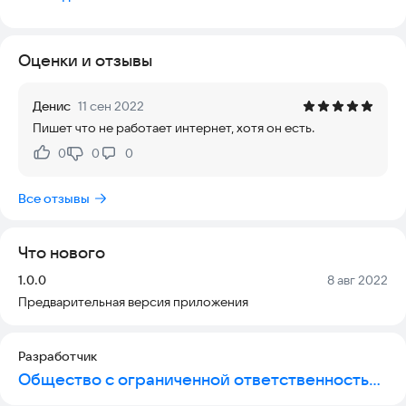
Приложение позволит:
- просматривать детальную информацию о рекордах и
результатах соревновательных этапов;
Оценки и отзывы
- просмотреть информацию о конкурсе и его этапах, а так
же ознакомиться с маршрутом испытания на карте;
- быть в курсе всех событий;
Денис
11 сен 2022
- следить за соревнованиями и смотреть самые
Пишет что не работает интернет, хотя он есть.
запоминающиеся моменты.
0
0
0
Нравится:
Не нравится:
Все отзывы
Что нового
Версия:
Дата:
1.0.0
8 авг 2022
Предварительная версия приложения
Разработчик
Общество с ограниченной ответственностью "НеоБИТ"