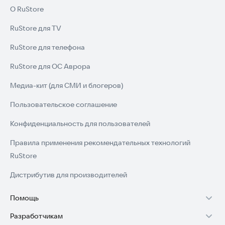
О RuStore
RuStore для TV
RuStore для телефона
RuStore для ОС Аврора
Медиа-кит (для СМИ и блогеров)
Пользовательское соглашение
Конфиденциальность для пользователей
Правила применения рекомендательных технологий
RuStore
Дистрибутив для производителей
Помощь
Разработчикам
Установка RuStore на TV