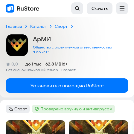
Скачать
Главная
Каталог
Спорт
АрМИ
Общество с ограниченной ответственностью
"НеоБИТ"
(
)
0,0
до 1 тыс
62.8 MB
16+
Рейтинг:
Нет оценок
Скачиваний
Размер
Возраст
:
:
:
Установить с помощью RuStore
Спорт
Проверено вручную и антивирусом
Категория
:
Тег
:
Скриншоты