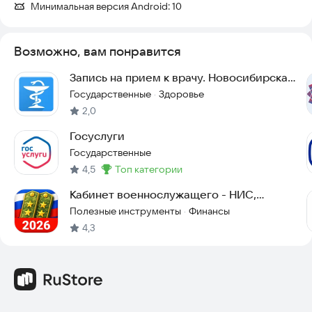
Минимальная версия Android:
10
Возможно, вам понравится
Запись на прием к врачу. Новосибирская
область
Государственные
Здоровье
·
2,0
Госуслуги
Государственные
4,5
топ категории
Метка
:
Кабинет военнослужащего - НИС,
выплаты, ДД, пенсия
Полезные инструменты
Финансы
·
4,3