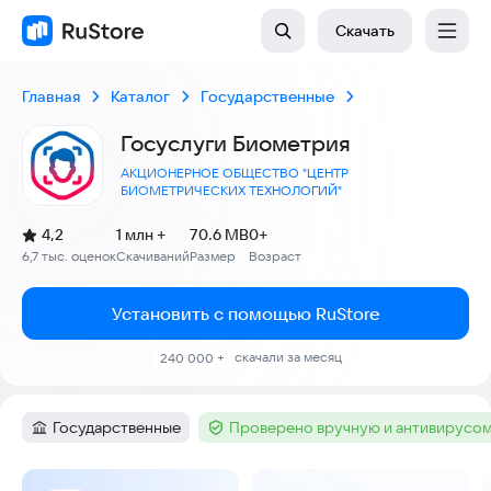
Скачать
Главная
Каталог
Государственные
Госуслуги Биометрия
АКЦИОНЕРНОЕ ОБЩЕСТВО "ЦЕНТР
БИОМЕТРИЧЕСКИХ ТЕХНОЛОГИЙ"
(
)
4,2
1 млн +
70.6 MB
0+
Рейтинг:
6,7 тыс. оценок
Скачиваний
Размер
Возраст
:
:
:
Установить с помощью RuStore
скачали за месяц
240 000 +
Государственные
Проверено вручную и антивирусо
Категория
:
Тег
:
Скриншоты