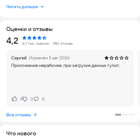
Доступны два способа регистрации:
Читать дальше
1. С помощью мобильного приложения «Госуслуги
Биометрия» можно зарегистрировать стандартную
биометрию. Для этого в приложении нажмите на «Сдать
Оценки и отзывы
биометрию» и следуйте подсказкам. Вам потребуется
подтвержденная учетная запись на Госуслугах,
Рейтинг:
4,2
загранпаспорт нового образца и смартфон с NFC-чипом.
6,7 тыс. оценок
・982 отзыва
2. В банке можно зарегистрировать подтвержденную
биометрию. Для этого нужно один раз посетить отделение
Сергей
Изменён 5 авг 2026
банка из списка
ebs.ru/citizens/
. Регистрация займет около 10
Приложение нерабочее, при загрузке данных тупит.
минут. Подтвержденная биометрия заменит паспорт при
получении услуг
Узнайте больше о Единой биометрической системе и
доступных услугах на портале
ebs.ru
1
0
0
Нравится:
Не нравится:
Все отзывы
Что нового