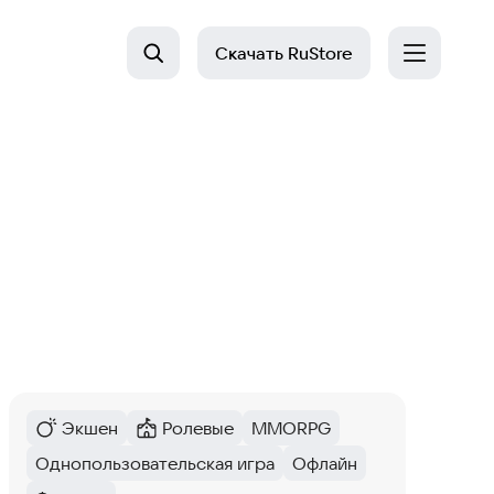
Скачать
RuStore
Экшен
Ролевые
MMORPG
Категория
:
Категория
:
Тег
:
Однопользовательская игра
Офлайн
Тег
:
Тег
: