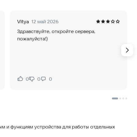
ов и коварным подземельям! Увлекательные сражения
но вы достойны стать владыкой этого сурового
Vitya
12 май 2026
Здравствуйте, откройте сервера,
пожалуйста!)
0
0
0
Нравится:
Не нравится:
м и функциям устройства для работы отдельных