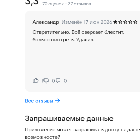
Рейтинг:
3,3
70 оценок
・37 отзывов
наемников, смело бросайте вызов сотням босс
уже ждут вас в игре! Докажите всем, что имен
континента!
Александр
Изменён 17 июн 2026
Отвратительно. Всё сверкает блестит,
больно смотреть. Удалил.
1
0
0
Нравится:
Не нравится:
Все отзывы
Запрашиваемые данные
Приложение может запрашивать доступ к данны
возможностей