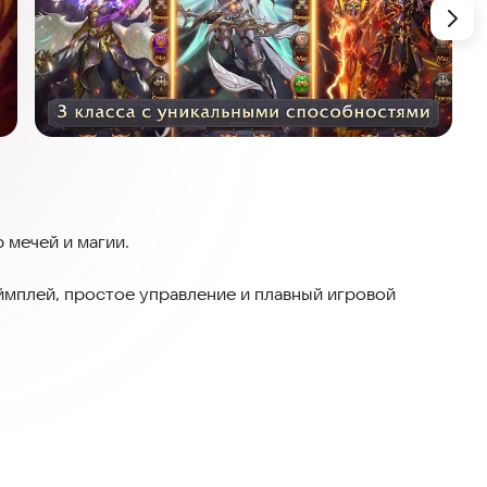
р мечей и магии.
еймплей, простое управление и плавный игровой
 и ПВЕ событий, уничтожать волны врагов, убивать
! Множество локаций, режимов и активностей в этой
 заручитесь поддержкой могучих эльфов и сильнейших