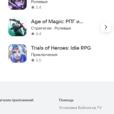
Ролевые
3,4
Age of Magic: РПГ и
стратегия
Стратегии
·
Ролевые
4,4
Trials of Heroes: Idle RPG
Приключения
3,5
магазин приложений
Помощь
Установка RuStore на TV