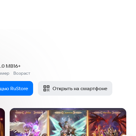
.0 MB
16+
змер
Возраст
:
щью RuStore
Открыть на смартфоне