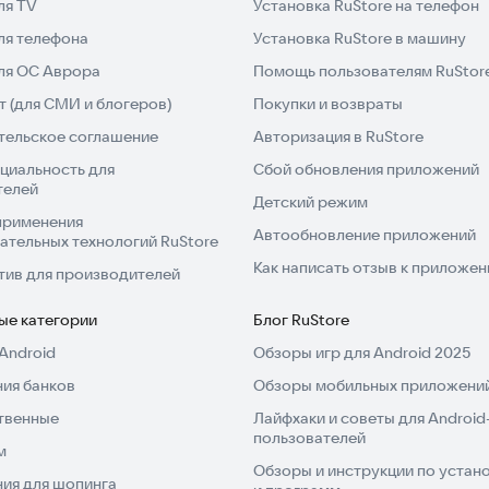
ля TV
Установка RuStore на телефон
ля телефона
Установка RuStore в машину
для ОС Аврора
Помощь пользователям RuStor
 (для СМИ и блогеров)
Покупки и возвраты
тельское соглашение
Авторизация в RuStore
циальность для
Сбой обновления приложений
телей
Детский режим
применения
Автообновление приложений
ательных технологий RuStore
Как написать отзыв к приложе
тив для производителей
ые категории
Блог RuStore
Android
Обзоры игр для Android 2025
ия банков
Обзоры мобильных приложений
твенные
Лайфхаки и советы для Android
пользователей
м
Обзоры и инструкции по устано
ия для шопинга