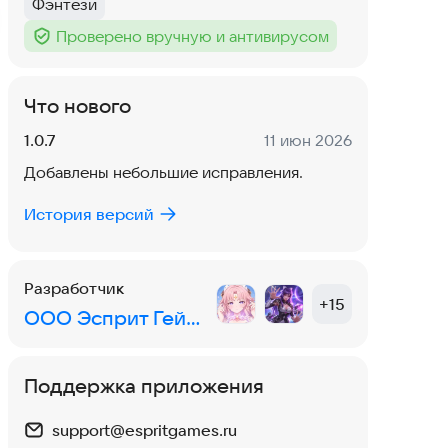
Фэнтези
Тег
:
Проверено вручную и антивирусом
Тег
:
Что нового
Версия:
Дата:
1.0.7
11 июн 2026
Добавлены небольшие исправления.
История версий
Разработчик
+
15
ООО Эсприт Геймс
Поддержка приложения
support@espritgames.ru