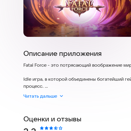
Описание приложения
Fatal Force - это потрясающий воображение ми
Idle игра, в которой объединены богатейший г
процесс.
Читать дальше
Вам предстоит поучаствовать во множестве ПВП
боссов, прокачивать своего герои и наёмников
ММОРПГ не дадут вам заскучать!
Оценки и отзывы
Возьмите под свой контроль богов и демонов,