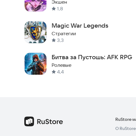
Экшен
1,8
Magic War Legends
Стратегии
3,3
Битва за Пустошь: AFK RPG
Ролевые
4,4
RuStore 
О RuStore