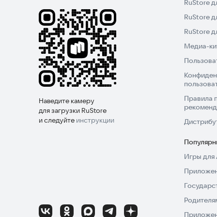
RuStore д
RuStore д
RuStore 
Медиа-кит
Пользова
Конфиден
пользова
Правила 
Наведите камеру
рекоменд
для загрузки RuStore
и следуйте
инструкции
Дистрибу
Популярн
Игры для 
Приложен
Государс
Родителя
Приложен