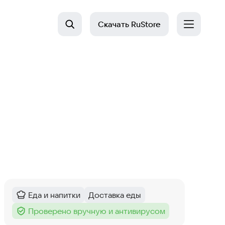
Скачать
RuStore
Еда и напитки
Доставка еды
Категория
:
Тег
:
Проверено вручную и антивирусом
Тег
: