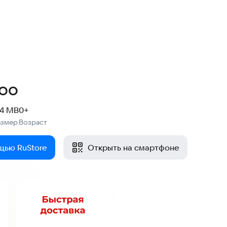
oo
.4 MB
0+
азмер
Возраст
:
щью RuStore
Открыть на смартфоне