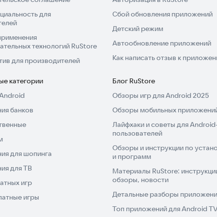
циальность для
Сбой обновления приложений
телей
Детский режим
применения
Автообновление приложений
ательных технологий RuStore
Как написать отзыв к приложе
тив для производителей
ые категории
Блог RuStore
Android
Обзоры игр для Android 2025
ия банков
Обзоры мобильных приложений
твенные
Лайфхаки и советы для Android
пользователей
м
Обзоры и инструкции по устано
ия для шопинга
и программ
ия для ТВ
Материалы RuStore: инструкци
обзоры, новости
атных игр
Детальные разборы приложений
латные игры
Топ приложений для Android T