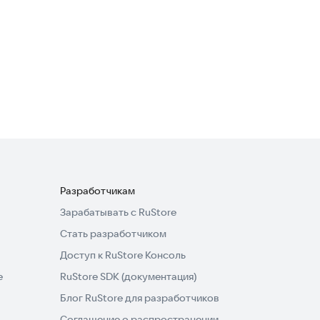
Via Romano
Еда и напитки
Разработчикам
Зарабатывать с RuStore
Стать разработчиком
Доступ к RuStore Консоль
e
RuStore SDK (документация)
Блог RuStore для разработчиков
Соглашение о распространении