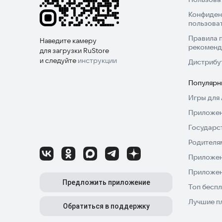
Конфиден
пользова
Правила 
Наведите камеру
рекоменд
для загрузки RuStore
и следуйте
инструкции
Дистрибу
Популярн
Игры для 
Приложен
Государс
Родителя
Приложен
Приложен
Предложить приложение
Топ беспл
Лучшие п
Обратиться в поддержку