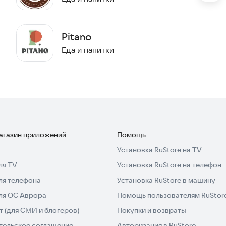
Pitano
Еда и напитки
магазин приложений
Помощь
Установка RuStore на TV
ля TV
Установка RuStore на телефон
ля телефона
Установка RuStore в машину
для ОС Аврора
Помощь пользователям RuStor
 (для СМИ и блогеров)
Покупки и возвраты
тельское соглашение
Авторизация в RuStore