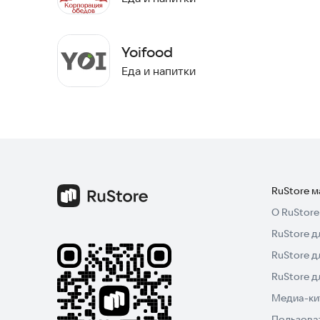
Yoifood
Еда и напитки
RuStore 
О RuStore
RuStore д
RuStore д
RuStore 
Медиа-кит
Пользова