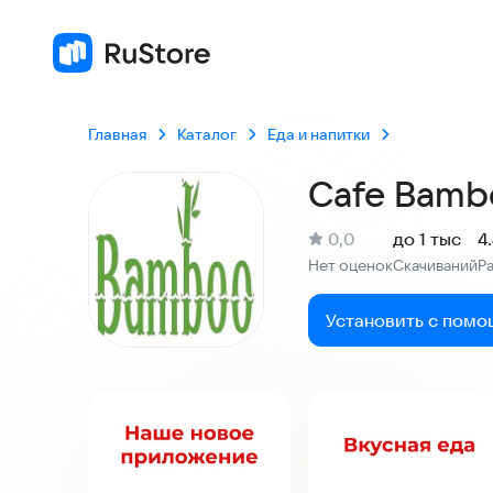
Главная
Каталог
Еда и напитки
Cafe Bamb
(
)
0,0
до 1 тыс
4
Рейтинг:
Нет оценок
Скачиваний
Р
:
:
Установить с помо
Скриншоты