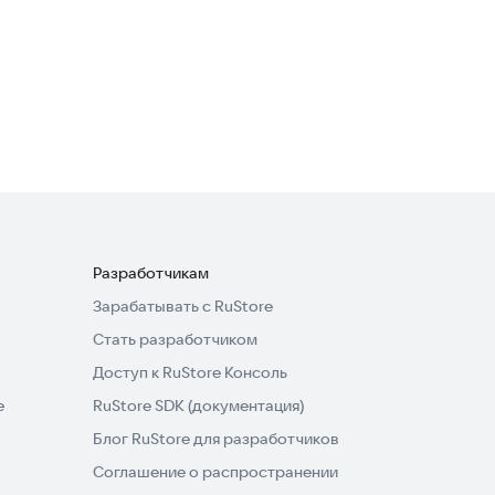
Расписание электричек
Туту
Транспорт и навигация
4,9
Разработчикам
Зарабатывать с RuStore
Стать разработчиком
Доступ к RuStore Консоль
e
RuStore SDK (документация)
Блог RuStore для разработчиков
Соглашение о распространении