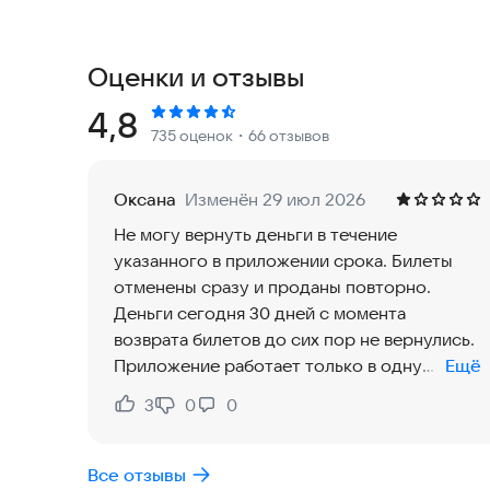
Приложение «ЖД Билеты» — это:
→ Мобильность. Жд билет на любой поезд Росс
→ Туда – Обратно в одном заказе. Ищите ж/д б
Оценки и отзывы
подходящие варианты и оформляйте их в одном
→ Геолокация. Ближайшая к вам станция подста
Рейтинг:
4,8
735 оценок
・66 отзывов
→ Экономия времени. Пройти электронную рег
приложении. Тогда при посадке вам нужно буде
купон, распечатанный на принтере или с экран
Оксана
Изменён 29 июл 2026
→ Скидки. Школьники и пенсионеры могут поку
Не могу вернуть деньги в течение
доступны спецтарифы РЖД. На этапе ввода данн
указанного в приложении срока. Билеты
→ Промо-коды. Наши постоянные клиенты получ
отменены сразу и проданы повторно.
→ Справочник пассажиров. Вы можете заполнит
Деньги сегодня 30 дней с момента
информацию после оформления. В дальнейшем в
возврата билетов до сих пор не вернулись.
заказ билетов будет занимать пару минут – вы
Приложение работает только в одну
Ещё
подтянутся автоматически.
сторону, для коммерческой выгоды. Очень
→ Простая оплата. Оплачивайте заказ банковск
3
0
0
Нравится:
Не нравится:
разочарована. Больше пользоваться не
→ 100% стоимости при возврате билета с услуг
буду. Обращалась на горячую линию 2 раза,
нужно, но нет уверенности, что поездка состоит
с разницей в 7 дней, пока ответа кроме
Все отзывы
«Гарантированный возврат» и это избавит вас о