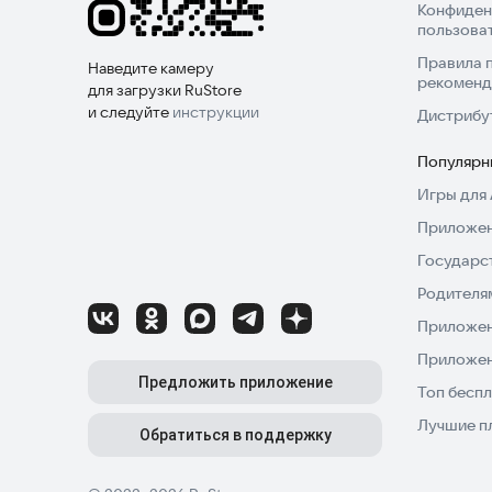
Конфиден
пользова
Правила 
Наведите камеру
рекоменд
для загрузки RuStore
и следуйте
инструкции
Дистрибу
Популярн
Игры для 
Приложен
Государс
Родителя
Приложен
Приложен
Предложить приложение
Топ беспл
Лучшие п
Обратиться в поддержку