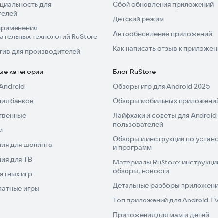
циальность для
Сбой обновления приложений
телей
Детский режим
применения
Автообновление приложений
ательных технологий RuStore
Как написать отзыв к приложе
тив для производителей
ые категории
Блог RuStore
Android
Обзоры игр для Android 2025
ия банков
Обзоры мобильных приложений
твенные
Лайфхаки и советы для Android
пользователей
м
Обзоры и инструкции по устано
ия для шопинга
и программ
ия для ТВ
Материалы RuStore: инструкци
обзоры, новости
атных игр
Детальные разборы приложений
латные игры
Топ приложений для Android T
Приложения для мам и детей