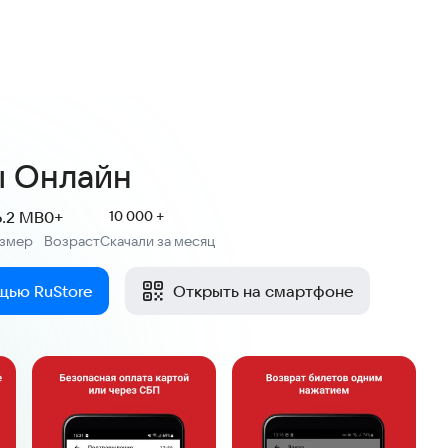
8
оценок
ы Онлайн
6.2 MB
0+
10 000 +
азмер
Возраст
Скачали за месяц
:
щью RuStore
Открыть на смартфоне