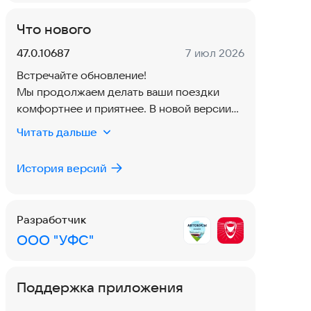
Что нового
Версия:
Дата:
47.0.10687
7 июл 2026
Встречайте обновление!
Мы продолжаем делать ваши поездки
комфортнее и приятнее. В новой версии
приложения уделили особое внимание
Читать дальше
работе с заказами и предзаказами. Теперь
управлять ими стало гораздо проще и
История версий
нагляднее. Мы обновили экран связи с
поддержкой - он стал понятнее, добавили
полезные мелочи вроде копирования
Разработчик
номера заказа и ручного ввода. А ещё
ООО "УФС"
ускорили загрузку данных, чтобы вы не
ждали ни секунды. Всё работает чётко,
быстро и надёжно.
Поддержка приложения