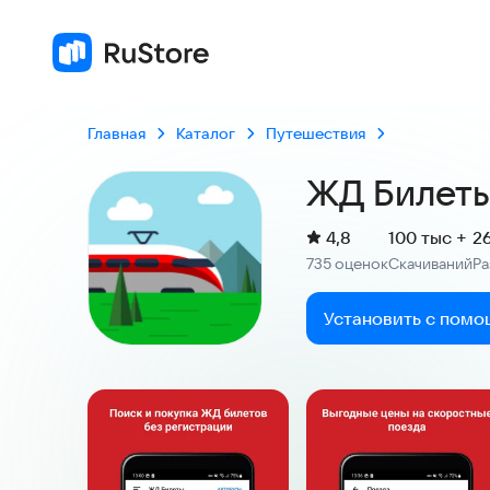
4,
735 
Главная
Каталог
Путешествия
ЖД Билет
(
)
4,8
100 тыс +
2
Рейтинг:
735 оценок
Скачиваний
Р
:
:
Установить с помо
Скриншоты