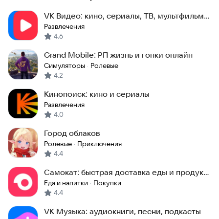
VK Видео: кино, сериалы, ТВ, мультфильмы и клипы
Развлечения
4.6
Grand Mobile: РП жизнь и гонки онлайн
Симуляторы
Ролевые
·
4.2
Кинопоиск: кино и сериалы
Развлечения
4.0
Город облаков
Ролевые
Приключения
·
4.4
Самокат: быстрая доставка еды и продуктов на дом
Еда и напитки
Покупки
·
4.4
VK Музыка: аудиокниги, песни, подкасты