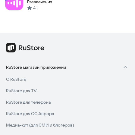
Развлечения
4.1
RuStore магазин приложений
О RuStore
RuStore для TV
RuStore для телефона
RuStore для ОС Аврора
Медиа-кит (для СМИ и блогеров)