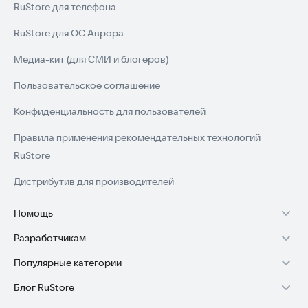
RuStore для телефона
RuStore для ОС Аврора
Медиа-кит (для СМИ и блогеров)
Пользовательское соглашение
Конфиденциальность для пользователей
Правила применения рекомендательных технологий
RuStore
Дистрибутив для производителей
Помощь
Разработчикам
Установка RuStore на TV
Популярные категории
Зарабатывать с RuStore
Установка RuStore на телефон
Блог RuStore
Игры для Android
Стать разработчиком
Установка RuStore в машину