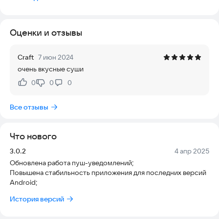
Оценки и отзывы
Craft
7 июн 2024
очень вкусные суши
0
0
0
Нравится:
Не нравится:
Все отзывы
Что нового
Версия:
Дата:
3.0.2
4 апр 2025
Обновлена работа пуш-уведомлений;
Повышена стабильность приложения для последних версий
Android;
История версий