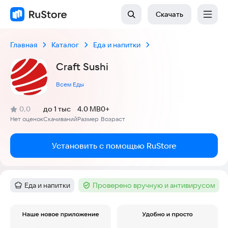
Скачать
Главная
Каталог
Еда и напитки
Craft Sushi
Всем Еды
(
)
0,0
до 1 тыс
4.0 MB
0+
Рейтинг:
Нет оценок
Скачиваний
Размер
Возраст
:
:
:
Установить с помощью RuStore
Еда и напитки
Проверено вручную и антивирусом
Категория
:
Тег
:
Скриншоты