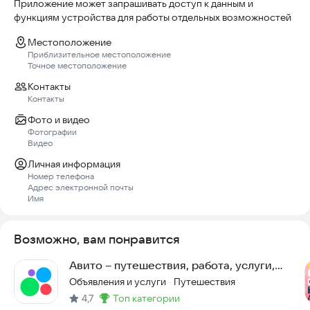
Приложение может запрашивать доступ к данным и
функциям устройства для работы отдельных возможностей
Местоположение
Приблизительное местоположение
Точное местоположение
Контакты
Контакты
Фото и видео
Фотографии
Видео
Личная информация
Номер телефона
Адрес электронной почты
Имя
Возможно, вам понравится
Авито – путешествия, работа, услуги,
авто
Объявления и услуги
Путешествия
·
4,7
топ категории
Метка
: