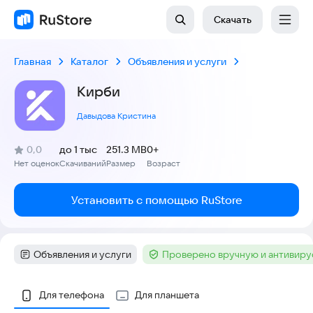
Скачать
Главная
Каталог
Объявления и услуги
Кирби
Давыдова Кристина
(
)
0,0
до 1 тыс
251.3 MB
0+
Рейтинг:
Нет оценок
Скачиваний
Размер
Возраст
:
:
:
Установить с помощью RuStore
Объявления и услуги
Проверено вручную и антивир
Категория
:
Тег
:
Скриншоты
Для телефона
Для планшета