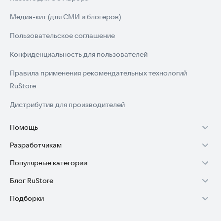
Медиа-кит (для СМИ и блогеров)
Пользовательское соглашение
Конфиденциальность для пользователей
Правила применения рекомендательных технологий
RuStore
Дистрибутив для производителей
Помощь
Разработчикам
Установка RuStore на TV
Популярные категории
Зарабатывать с RuStore
Установка RuStore на телефон
Блог RuStore
Игры для Android
Стать разработчиком
Установка RuStore в машину
Подборки
Обзоры игр для Android 2025
Приложения банков
Доступ к RuStore Консоль
Помощь пользователям RuStore
Игровой набор
Обзоры мобильных приложений 2025
Государственные