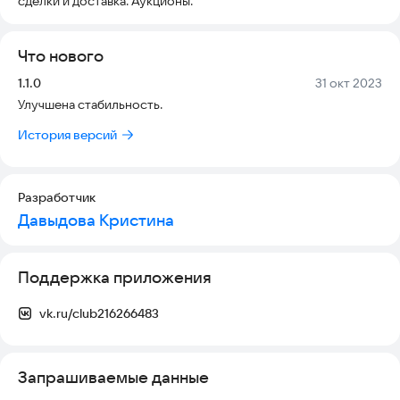
сделки и доставка. Аукционы.
Что нового
Версия:
Дата:
1.1.0
31 окт 2023
Улучшена стабильность.
История версий
Разработчик
Давыдова Кристина
Поддержка приложения
vk.ru/club216266483
Запрашиваемые данные