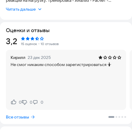
реакции на нагрузку: Тренировка - Анализ - Расчет -
Результат.
Читать дальше
Инновационные тренировки под управлением
искусственного интеллекта:
Оценки и отзывы
- профессиональный алгоритм расчета нагрузки;
- индивидуальная адаптация тренировочной программы;
Рейтинг:
3,2
- обратная связь через контроль утомления;
15 оценок
・10 отзывов
- равномерное развитие всех мышечных групп;
- оптимальный рост прогрессии;
Кирилл
23 дек 2025
- периодизация нагрузки;
Не смог никаким способом зарегистрироваться 🤷
- статистика занятий.
Фитнес-сопровождение для любого уровня подготовки.
Удобно, безопасно и эффективно!
Цифровая оптимизация тренировочной программы на
основе профессионального алгоритма.
0
0
0
Нравится:
Не нравится:
Регистрируйтесь и сразу начинайте тренироваться.
Результат на уровне лучших персональных тренировок.
Все отзывы
Пробное тестирование в течение 1 месяца БЕСПЛАТНО!
Льготное продление подписки.