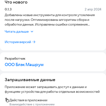
Что нового
Версия:
Дата:
0.1.3
2 апр 2024
Добавлены новые инструменты для контроля утомления
после нагрузки. Оптимизированы алгоритмы сбора и
обработки данных. Исправлены ошибки сопряжения
авторизации с протоколами некоторых соц.сетей.
Читать дальше
История версий
Разработчик
ООО Блэк Машрум
Запрашиваемые данные
Приложение может запрашивать доступ к данным и
функциям устройства для работы отдельных возможностей
Действия в приложении
Взаимодействие с приложением