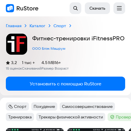
Скачать
Главная
Каталог
Спорт
Фитнес-тренировки iFitnessPRO
ООО Блэк Машрум
(
)
3,2
1 тыс +
4.5 MB
16+
Рейтинг:
15 оценок
Скачиваний
Размер
Возраст
:
:
:
Установить с помощью RuStore
Спорт
Похудение
Самосовершенствование
Категория
:
Тег
:
Тег
:
Тренировка
Трекеры физической активности
Провер
Тег
:
Тег
:
Тег
: